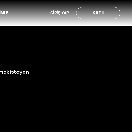
İNLE
KATIL
GİRİŞ YAP
mek isteyen