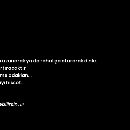
n uzanarak ya da rahatça oturarak dinle.
artıracaktır
ime odaklan...
iyi hisset…
ilirsin. 🌿