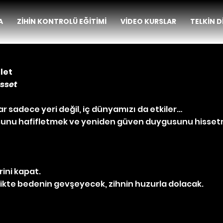
A
ZİHİN KONTROLÜ EĞİTİMİ
VİDEO KURSLAR
TELKİN D
let
sset
r sadece yeri değil, iç dünyamızı da etkiler…
sunu hafifletmek ve yeniden güven duygusunu hisset
rini kapat.
likte bedenin gevşeyecek, zihnin huzurla dolacak.