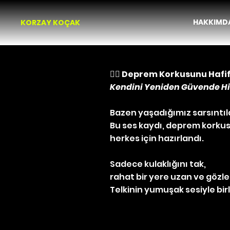
HAKKIMD
KORZAY KOÇAK
🧘‍♀️ Deprem Korkusunu Hafif
Kendini Yeniden Güvende Hi
Bazen yaşadığımız sarsıntıla
Bu ses kaydı, deprem korku
herkes için hazırlandı.
Sadece kulaklığını tak,
rahat bir yere uzan ve gözle
Telkinin yumuşak sesiyle bir